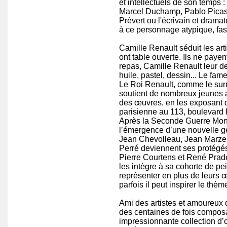
et intellectuels de son temps :
Marcel Duchamp, Pablo Picas
Prévert ou l'écrivain et drama
à ce personnage atypique, fas
Camille Renault séduit les art
ont table ouverte. Ils ne paye
repas, Camille Renault leur d
huile, pastel, dessin... Le fa
Le Roi Renault, comme le su
soutient de nombreux jeunes a
des œuvres, en les exposant d
parisienne au 113, boulevard
Après la Seconde Guerre Mond
l’émergence d’une nouvelle gé
Jean Chevolleau, Jean Marzell
Perré deviennent ses protégés
Pierre Courtens et René Prade
les intègre à sa cohorte de pe
représenter en plus de leurs 
parfois il peut inspirer le thèm
Ami des artistes et amoureux d
des centaines de fois composa
impressionnante collection d’